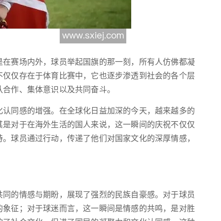
是在赛场内外，球员举起国旗的那一刻，所有人仿佛都凝
不仅仅存在于体育比赛中，它也逐步渗透到社会的各个层
队合作、集体意识以及共同奋斗。
化认同感的增强。在全球化日益加深的今天，越来越多的
其是对于在海外生活的国人来说，这一瞬间的庆祝不仅仅
持。球员通过行动，传递了他们对国家文化的深厚情感，
共同的情感与期盼，展现了强烈的民族自豪感。对于球员
的象征；对于球迷而言，这一瞬间是情感的共鸣，是对胜