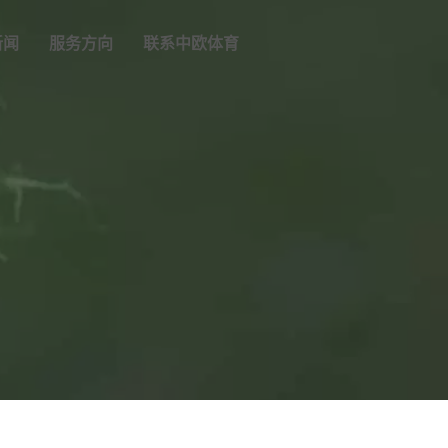
新闻
服务方向
联系
中欧体育