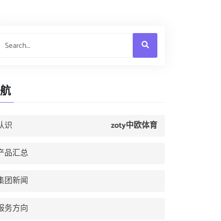
航
认识
zoty中欧体育
产品汇总
集团新闻
服务方向