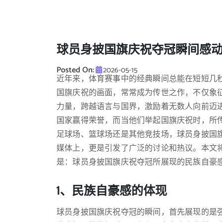
球员身披国旗庆祝夺冠瞬间感
Posted On:
2026-05-15
近年来，体育赛事中的经典瞬间总能在短短几
国旗庆祝的画面，常常成为传世之作，不仅象
力量，跨越语言与国界，激励着无数人向前迈
国家赢得荣誉，而当他们举起国旗庆祝时，所
足球场、篮球场还是其他竞技场，球员身披国
媒体上，更是引发了广泛的讨论和热议。本文
是：球员身披国旗庆祝夺冠所展现的民族自豪
1、民族自豪感的体现
球员身披国旗庆祝夺冠的瞬间，首先展现的是