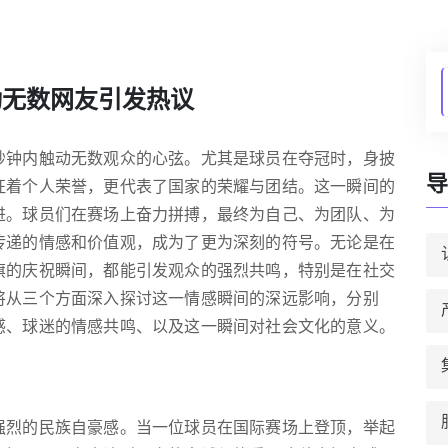
动无数网友引发热议
秒钟内触动无数观众的心弦。尤其是球员在夺冠时，身披
导
征着个人荣誉，更代表了国家的荣耀与团结。这一瞬间的
进。球员们在赛场上奋力拼搏，最终为自己、为团队、为
传递的情感和价值观，成为了更为深刻的符号。无论是在
旗的庆祝瞬间，都能引发观众的强烈共鸣，特别是在社交
将从三个方面深入探讨这一情感瞬间的深远影响，分别
感、球迷的情感共鸣、以及这一瞬间对社会文化的意义。
强烈的民族自豪感。当一位球员在国际赛场上登顶，举起