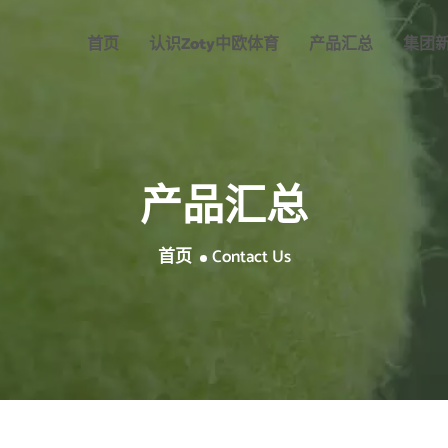
首页
认识
Zoty中欧体育
产品汇总
集团
产品汇总
首页
Contact Us