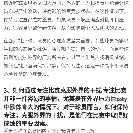
遇连败或表现不尽如人意时，外界的压力和指责可能会让球
员心理产生波动，进而影响到其竞技状态。在这种情况下，
保持专注显得尤为重要。如果球员不能正确应对批评和压
力，很容易导致情绪失控，从而影响到个人及团队的表现。
在面对批评时，球员的心理素质至关重要。有些球员能够以
平和的心态接受批评，将其视为提升自己的动力。而有些球
员则可能被外界的压力所左右，甚至产生焦虑或消极情绪。
如何在批评面前保持冷静，保持专注，这是一项高水平球员
必须具备的心理素质。
3、如何通过专注比赛克服外界的干扰 专注比赛
并非一件容易的事情，尤其是在外界压力巨
zoty
中欧体育
大的情况下。对于球员而言，如何保持
专注，克服外界的干扰，是他们在比赛中取得好
成绩的重要因素。