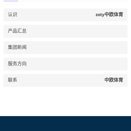
认识
zoty中欧体育
产品汇总
集团新闻
服务方向
联系
中欧体育