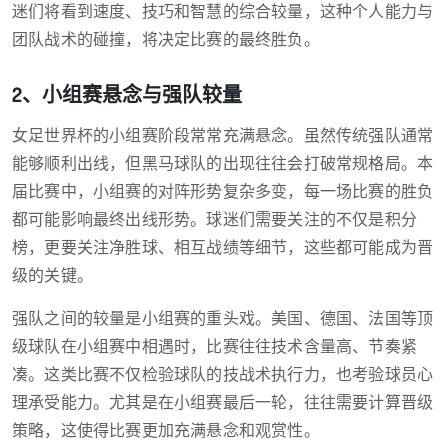
迷们将看到速度、技巧和智慧的综合较量，这种个人能力与
团队战术的碰撞，将决定比赛的最终胜负。
2、小组赛悬念与强队较量
女足世界杯的小组赛阶段常常充满悬念。虽然传统强队通常
能够顺利出线，但黑马球队的出现往往会打破常规格局。本
届比赛中，小组赛的对阵形势复杂多变，每一场比赛的胜负
都可能影响最终出线形势。球迷们需要关注的不仅是积分
榜，更要关注净胜球、相互战绩等细节，这些都可能成为晋
级的关键。
强队之间的较量是小组赛的重头戏。美国、德国、法国等顶
级球队在小组赛中相遇时，比赛往往技术含量高、节奏紧
凑。这类比赛不仅检验球队的技战术执行力，也考验球员心
理承受能力。尤其是在小组赛最后一轮，往往需要计算晋级
策略，这使得比赛更加充满悬念和观赏性。