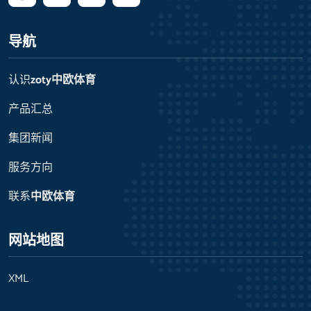
导航
认识
zoty中欧体育
产品汇总
集团新闻
服务方向
联系
中欧体育
网站地图
XML