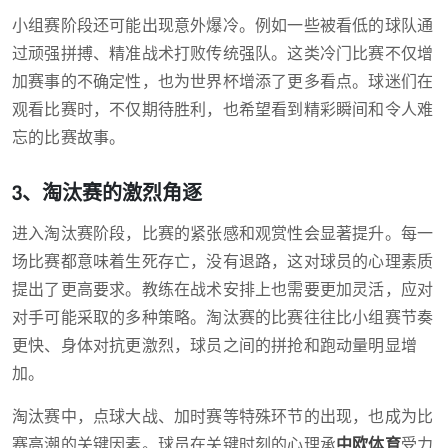
小组赛阶段还可能出现意外爆冷。例如一些被看低的球队通
过顽强拼搏、精准战术打败传统强队。这类冷门比赛不仅增
加赛事的不确定性，也为世界杯增添了更多看点。球迷们在
观看比赛时，不仅期待胜利，也希望看到精彩瞬间和令人难
忘的比赛故事。
3、淘汰赛的激烈角逐
进入淘汰赛阶段，比赛的紧张感和观赏性会显著提升。每一
场比赛都意味着生死存亡，没有退路，这对球员的心理素质
提出了更高要求。教练在战术安排上也需要更加灵活，应对
对手可能采取的多种策略。淘汰赛的比赛往往比小组赛节奏
更快、身体对抗更激烈，球员之间的拼抢和跑动量明显增
加。
淘汰赛中，点球大战、加时赛等特殊环节的出现，也成为比
赛高潮的关键因素。球员在关键时刻的心理承
中欧体育
受力