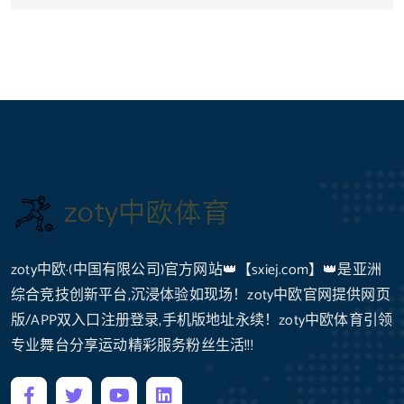
zoty中欧·(中国有限公司)官方网站👑【sxiej.com】👑是亚洲
综合竞技创新平台,沉浸体验如现场！zoty中欧官网提供网页
版/APP双入口注册登录,手机版地址永续！zoty中欧体育引领
专业舞台分享运动精彩服务粉丝生活!!!