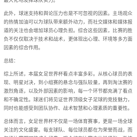
最大化地发挥球队实力。
此外，球迷支持和舆论压力也是不可忽视的因素。主场观众
的热情加油可以为球队带来额外动力，而社交媒体和媒体报
道的关注也会增加球员心理负担。综合这些因素，比赛的胜
负不仅仅取决于技术和战术，更体现出心理、环境等多方面
因素的综合作用。
总结：
综上所述，本届女足世界杯看点丰富多彩。从核心球员的表
现、明星对决，到小组赛的悬念与强队较量，再到淘汰赛的
激烈角逐，以及外部因素的影响，每一个环节都充满了看点
和不确定性。球迷们将见证世界顶级女子足球的竞技魅力，
同时也能感受到团队协作、战术智慧和心理素质的重要性。
总体而言，女足世界杯不仅是一场体育赛事，更是一场全球
关注的文化盛宴。每支球队、每位球员都在为荣誉而战，而