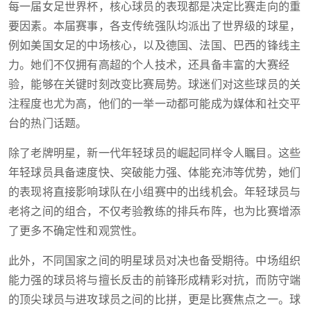
每一届女足世界杯，核心球员的表现都是决定比赛走向的重
要因素。本届赛事，各支传统强队均派出了世界级的球星，
例如美国女足的中场核心，以及德国、法国、巴西的锋线主
力。她们不仅拥有高超的个人技术，还具备丰富的大赛经
验，能够在关键时刻改变比赛局势。球迷们对这些球员的关
注程度也尤为高，他们的一举一动都可能成为媒体和社交平
台的热门话题。
除了老牌明星，新一代年轻球员的崛起同样令人瞩目。这些
年轻球员具备速度快、突破能力强、体能充沛等优势，她们
的表现将直接影响球队在小组赛中的出线机会。年轻球员与
老将之间的组合，不仅考验教练的排兵布阵，也为比赛增添
了更多不确定性和观赏性。
此外，不同国家之间的明星球员对决也备受期待。中场组织
能力强的球员将与擅长反击的前锋形成精彩对抗，而防守端
的顶尖球员与进攻球员之间的比拼，更是比赛焦点之一。球