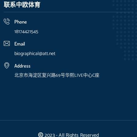
联系
中欧体育
Phone
18174421545
Email
biographical@att.net
Address
北京市海淀区复兴路69号华熙LIVE中心C座
2023 - All Rights Reserved