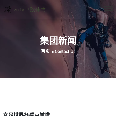
集团新闻
首页
Contact Us
女足世界杯看点前瞻